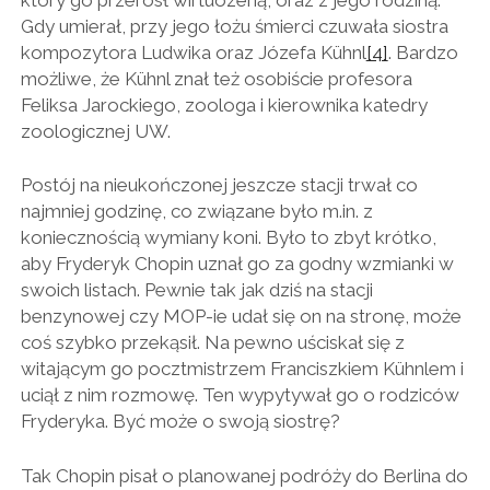
Gdy umierał, przy jego łożu śmierci czuwała siostra
kompozytora Ludwika oraz Józefa Kühnl
[4]
. Bardzo
możliwe, że Kühnl znał też osobiście profesora
Feliksa Jarockiego, zoologa i kierownika katedry
zoologicznej UW.
Postój na nieukończonej jeszcze stacji trwał co
najmniej godzinę, co związane było m.in. z
koniecznością wymiany koni. Było to zbyt krótko,
aby Fryderyk Chopin uznał go za godny wzmianki w
swoich listach. Pewnie tak jak dziś na stacji
benzynowej czy MOP-ie udał się on na stronę, może
coś szybko przekąsił. Na pewno uściskał się z
witającym go pocztmistrzem Franciszkiem Kühnlem i
uciął z nim rozmowę. Ten wypytywał go o rodziców
Fryderyka. Być może o swoją siostrę?
Tak Chopin pisał o planowanej podróży do Berlina do