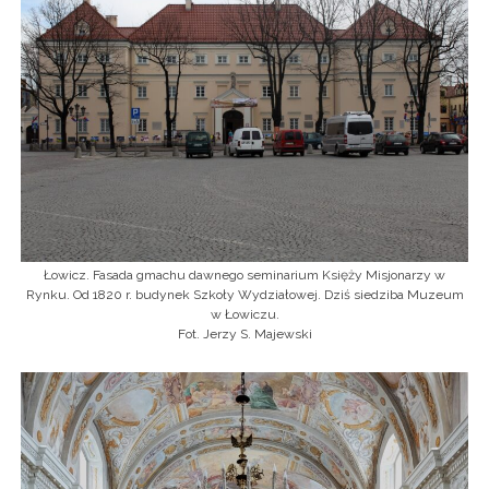
Łowicz. Fasada gmachu dawnego seminarium Księży Misjonarzy w
Rynku. Od 1820 r. budynek Szkoły Wydziałowej. Dziś siedziba Muzeum
w Łowiczu.
Fot. Jerzy S. Majewski