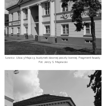
Łowicz. Ulica 3 Maja 13, budynek dawnej poczty konnej. Fragment fasady.
Fot. Jerzy S. Majewski