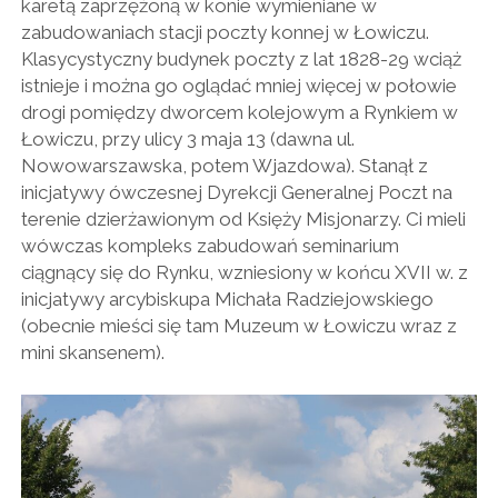
karetą zaprzężoną w konie wymieniane w
zabudowaniach stacji poczty konnej w Łowiczu.
Klasycystyczny budynek poczty z lat 1828-29 wciąż
istnieje i można go oglądać mniej więcej w połowie
drogi pomiędzy dworcem kolejowym a Rynkiem w
Łowiczu, przy ulicy 3 maja 13 (dawna ul.
Nowowarszawska, potem Wjazdowa). Stanął z
inicjatywy ówczesnej Dyrekcji Generalnej Poczt na
terenie dzierżawionym od Księży Misjonarzy. Ci mieli
wówczas kompleks zabudowań seminarium
ciągnący się do Rynku, wzniesiony w końcu XVII w. z
inicjatywy arcybiskupa Michała Radziejowskiego
(obecnie mieści się tam Muzeum w Łowiczu wraz z
mini skansenem).