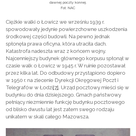
dawnej poczty konnej.
Fot. NAC
Ciężkie walki o Łowicz we wrześniu 1939 r.
spowodowały jedynie powierzchowne uszkodzenia
środkowej części budowli. Na pewno jednak
spłonęła prawa oficyna, która utraciła dach.
Katastrofa nadeszła wraz z końcem wojny.
Najcenniejszy budynek głównego korpusu spłonął w
czasie walk o Łowicz w 1945 r. W ruinie pozostawał
przez kilka lat. Do odbudowy przystąpiono dopiero
w 1950 r. na zlecenie Dyrekcji Okręgowej Poczt i
Telegrafów w Łodzi
[7]
. Urząd pocztowy mieści się w
budynku do dnia dzisiejszego. Gmach państwowy
pełniący niezmiennie funkcję budynku pocztowego
od blisko dwustu lat jest zatem swego rodzaju
unikatem w skali całego Mazowsza.