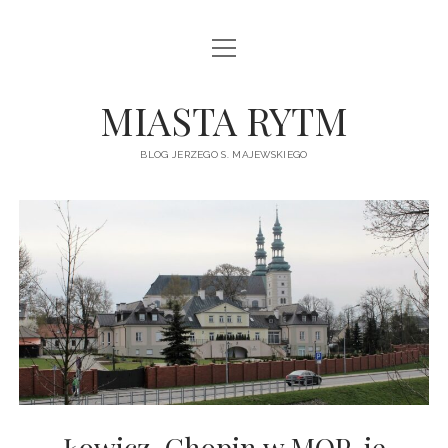
otwórz
STRONA GŁÓWNA
menu
O MNIE I O BLOGU
MIASTA RYTM
WARSZAWA
BLOG JERZEGO S. MAJEWSKIEGO
NOWE DOMY
PODRÓŻE
WICHRY WOJNY
Z MOJEGO ALBUMU
KONTAKT I WSPÓŁPRACA
facebook
instagram
email
Łowicz. Chopin w MOP-ie