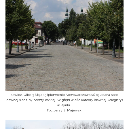
Łowicz. Ulica 3 Maja 13 (pierwotnie Nowowarszawska) oglądana spod
dawnej siedziby poczty konnej. W głębi wieże katedry (dawnej kolegiaty)
w Rynku.
Fot. Jerzy S. Majewski