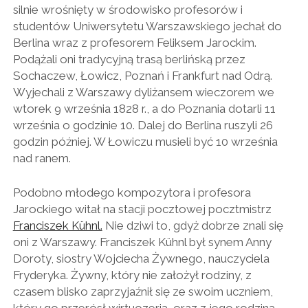
silnie wrośnięty w środowisko profesorów i
studentów Uniwersytetu Warszawskiego jechał do
Berlina wraz z profesorem Feliksem Jarockim.
Podążali oni tradycyjną trasą berlińską przez
Sochaczew, Łowicz, Poznań i Frankfurt nad Odrą.
Wyjechali z Warszawy dyliżansem wieczorem we
wtorek 9 września 1828 r., a do Poznania dotarli 11
września o godzinie 10. Dalej do Berlina ruszyli 26
godzin później. W Łowiczu musieli być 10 września
nad ranem.
Podobno młodego kompozytora i profesora
Jarockiego witał na stacji pocztowej pocztmistrz
Franciszek Kühnl.
Nie dziwi to, gdyż dobrze znali się
oni z Warszawy. Franciszek Kühnl był synem Anny
Doroty, siostry Wojciecha Żywnego, nauczyciela
Fryderyka. Żywny, który nie założył rodziny, z
czasem blisko zaprzyjaźnił się ze swoim uczniem,
który go przerósł wirtuozerią, oraz z jego rodziną.