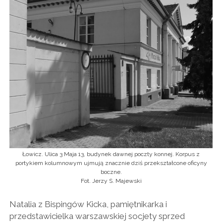
Łowicz. Ulica 3 Maja 13, budynek dawnej poczty konnej. Korpus z
portykiem kolumnowym ujmują znacznie dziś przekształcone oficyny
boczne.
Fot. Jerzy S. Majewski
Natalia z Bispingów Kicka, pamiętnikarka i
przedstawicielka warszawskiej socjety sprzed