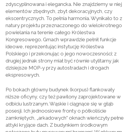
zdyscyplinowana i elegancka. Nie znajdziemy w niej
elementów zbędnych, zbyt dekoracyjnych, czy
ekscentrycznych. To pełnia harmonia. Wynikało to z
natury projektu przeznaczonego do wielokrotnego
powielania na terenie całego Królestwa
Kongresowego. Gmach wprawdzie pełnił funkcje
ideowe, reprezentując instytucję Królestwa
Polskiego i przekonując o jego nowoczesności; z
drugiej jednak strony miał być równie utylitarny jak
dzisiejsze MOP-y przy autostradach i drogach
ekspresowych.
Po bokach główny budynek (korpus) flankowały
niższe oficyny, czy też pawilony zaprojektowane w
odbiciu lustrzanym. Wąskie i ciągnące się w głąb
posesji. Ich jednoosiowe fronty o półkoliście
zamkniętych, „arkadowych” oknach wieńczyły pełne
attyki kryjące dach. Z budynkiem środkowym
połączone były murowanymi bramami. W głównym