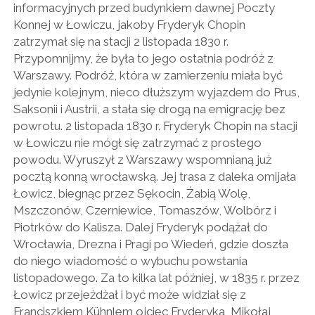
informacyjnych przed budynkiem dawnej Poczty
Konnej w Łowiczu, jakoby Fryderyk Chopin
zatrzymał się na stacji 2 listopada 1830 r.
Przypomnijmy, że była to jego ostatnia podróż z
Warszawy. Podróż, która w zamierzeniu miała być
jedynie kolejnym, nieco dłuższym wyjazdem do Prus,
Saksonii i Austrii, a stała się drogą na emigrację bez
powrotu. 2 listopada 1830 r. Fryderyk Chopin na stacji
w Łowiczu nie mógł się zatrzymać z prostego
powodu. Wyruszył z Warszawy wspomnianą już
pocztą konną wrocławską. Jej trasa z daleka omijała
Łowicz, biegnąc przez Sękocin, Żabią Wolę,
Mszczonów, Czerniewice, Tomaszów, Wolbórz i
Piotrków do Kalisza. Dalej Fryderyk podążał do
Wrocławia, Drezna i Pragi po Wiedeń, gdzie doszła
do niego wiadomość o wybuchu powstania
listopadowego. Za to kilka lat później, w 1835 r. przez
Łowicz przejeżdżał i być może widział się z
Franciszkiem Kühnlem ojciec Fryderyka, Mikołaj