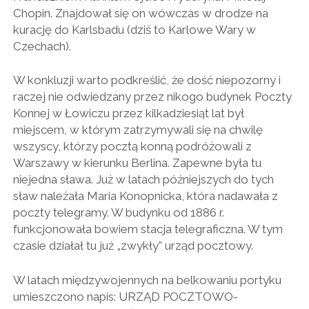
Chopin. Znajdował się on wówczas w drodze na
kurację do Karlsbadu (dziś to Karlowe Wary w
Czechach).
W konkluzji warto podkreślić, że dość niepozorny i
raczej nie odwiedzany przez nikogo budynek Poczty
Konnej w Łowiczu przez kilkadziesiąt lat był
miejscem, w którym zatrzymywali się na chwilę
wszyscy, którzy pocztą konną podróżowali z
Warszawy w kierunku Berlina. Zapewne była tu
niejedna sława. Już w latach późniejszych do tych
sław należała Maria Konopnicka, która nadawała z
poczty telegramy. W budynku od 1886 r.
funkcjonowała bowiem stacja telegraficzna. W tym
czasie działał tu już „zwykły” urząd pocztowy.
W latach międzywojennych na belkowaniu portyku
umieszczono napis: URZĄD POCZTOWO-