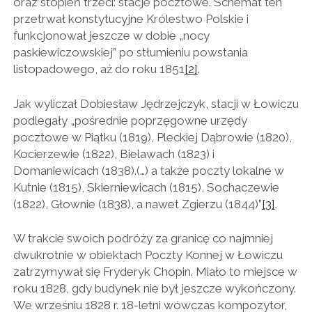
oraz stopień trzeci: stacje pocztowe. Schemat ten
przetrwał konstytucyjne Królestwo Polskie i
funkcjonował jeszcze w dobie „nocy
paskiewiczowskiej” po stłumieniu powstania
listopadowego, aż do roku 1851
[2]
.
Jak wyliczał Dobiesław Jędrzejczyk, stacji w Łowiczu
podlegały „pośrednie poprzęgowne urzędy
pocztowe w Piątku (1819), Pleckiej Dąbrowie (1820),
Kocierzewie (1822), Bielawach (1823) i
Domaniewicach (1838).(…) a także poczty lokalne w
Kutnie (1815), Skierniewicach (1815), Sochaczewie
(1822), Głownie (1838), a nawet Zgierzu (1844)”
[3]
.
W trakcie swoich podróży za granicę co najmniej
dwukrotnie w obiektach Poczty Konnej w Łowiczu
zatrzymywał się Fryderyk Chopin. Miało to miejsce w
roku 1828, gdy budynek nie był jeszcze wykończony.
We wrześniu 1828 r. 18-letni wówczas kompozytor,