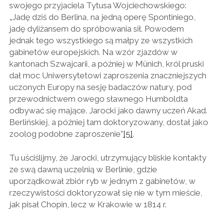
swojego przyjaciela Tytusa Wojciechowskiego:
„Jadę dziś do Berlina, na jedną operę Spontiniego,
jadę dyliżansem do spróbowania sił. Powodem
jednak tego wszystkiego są małpy ze wszystkich
gabinetów europejskich. Na wzór zjazdów w
kantonach Szwajcarii, a później w Münich, król pruski
dał moc Uniwersytetowi zaproszenia znaczniejszych
uczonych Europy na sesję badaczów natury, pod
przewodnictwem owego sławnego Humboldta
odbywać się mające. Jarocki jako dawny uczeń Akad.
Berlińskiej, a później tam doktoryzowany, dostał jako
zoolog podobne zaproszenie”
[5]
.
Tu uściślijmy, że Jarocki, utrzymujący bliskie kontakty
ze swą dawną uczelnią w Berlinie, gdzie
uporządkował zbiór ryb w jednym z gabinetów, w
rzeczywistości doktoryzował się nie w tym mieście,
jak pisał Chopin, lecz w Krakowie w 1814 r.