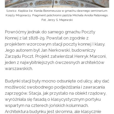
Łowicz. Kaplica św. Karola Boromeusza w gmachu dawnego seminarium
Księży Misjonarzy. Fragment polichromii pędzla Michała Anioła Palloniego.
Fot. Jerzy S. Majewski
Powróćmy jednak do samego gmachu Poczty
Konnej z lat 1828-29. Powstał on zgodnie z
projektem wzorcowym stacji poczty konnej I klasy.
Jego autorem był Jan Nerkowski, budowniczy
Zarządu Poczt. Projekt zatwierdzał Henryk Marconi,
jeden z najwybitniejszych ówczesnych architektów
warszawskich.
Budynki stacji były mocno odsunięte od ulicy, aby dać
możliwość swobodnego podjeżdżania i zawracania
zaprzęgów. Stacja, jak przystało na obiekt rządowy,
wyróżniała się fasadą o klasycystycznym portyku
wspartym na czterech jońskich kolumnach.
Architektura budynku jest skromna, ale klasycznie