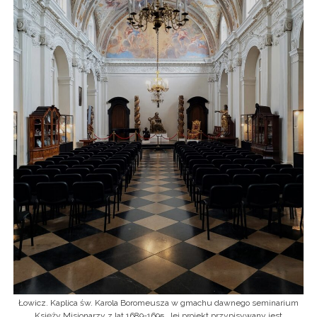
Łowicz. Kaplica św. Karola Boromeusza w gmachu dawnego seminarium
Księży Misjonarzy z lat 1689-1695. Jej projekt przypisywany jest